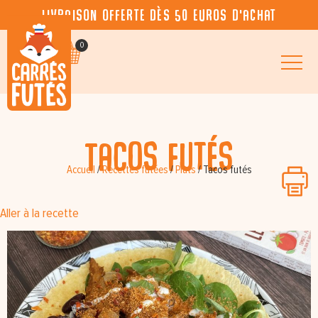
Livraison offerte dès 50 euros d’achat
0
Tacos futés
Accueil
/
Recettes futées
/
Plats
/
Tacos futés
Aller à la recette