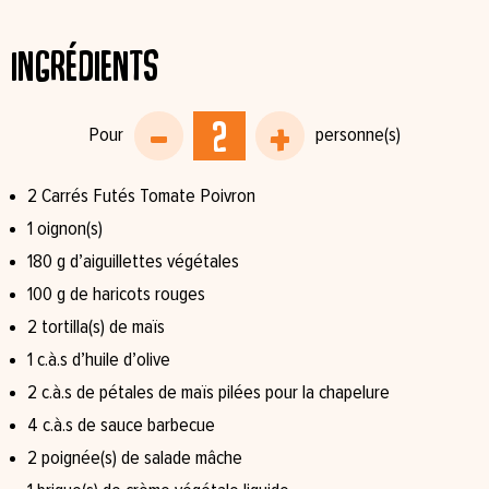
Ingrédients
⁠2 Carrés Futés Tomate Poivron⁠
1 oignon(s)
180 g d’aiguillettes végétales⁠
100 g de haricots rouges⁠
2 tortilla(s) de maïs⁠
1 c.à.s d’huile d’olive⁠
2 c.à.s de pétales de maïs pilées pour la chapelure⁠
4 c.à.s de sauce barbecue⁠
2 poignée(s) de salade mâche⁠