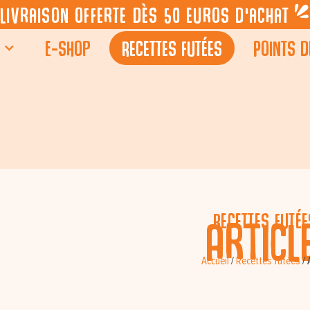
Livraison offerte dès 50 euros d’achat
E-shop
Recettes futées
Points d
Recettes futée
Articl
Accueil
/
Recettes futées
/