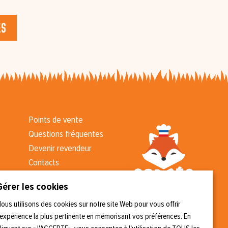
es
Points de vente
Questions fréquentes
Devenir revendeur
Contacts
Kit presse
Gérer les cookies
CGV
ous utilisons des cookies sur notre site Web pour vous offrir
'expérience la plus pertinente en mémorisant vos préférences. En