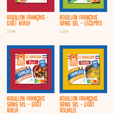
Bouillon Français –
Bouillon Français
Goût Boeuf
SANS SEL – Légumes
2,50
€
2,25
€
Bouillon Français
Bouillon Français
SANS SEL – Goût
SANS SEL – Goût
Boeuf
volaille