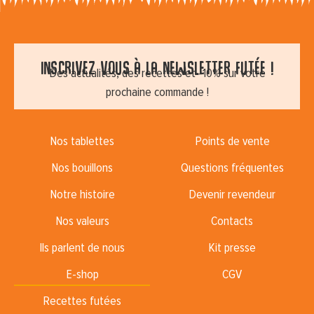
Inscrivez vous à la newsletter futée !
Des actualités, des recettes et -10% sur votre
prochaine commande !
Nos tablettes
Points de vente
Nos bouillons
Questions fréquentes
Notre histoire
Devenir revendeur
Nos valeurs
Contacts
Ils parlent de nous
Kit presse
E-shop
CGV
Recettes futées