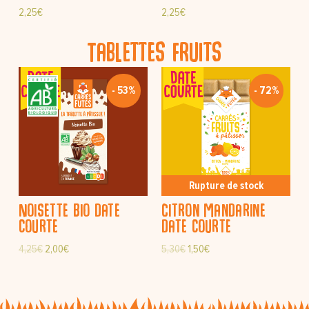
2,25
€
2,25
€
Tablettes fruits
- 53%
- 72%
Rupture de stock
Noisette bio date
Citron mandarine
courte
date courte
4,25
€
2,00
€
5,30
€
1,50
€