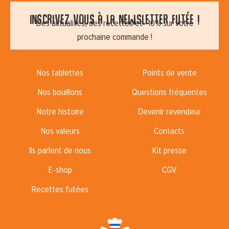
Inscrivez vous à la newsletter futée !
Des actualités, des recettes et -10% sur votre
prochaine commande !
Nos tablettes
Points de vente
Nos bouillons
Questions fréquentes
Notre histoire
Devenir revendeur
Nos valeurs
Contacts
Ils parlent de nous
Kit presse
E-shop
CGV
Recettes futées