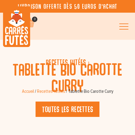
Livraison offerte dès 50 euros d’achat
0
Recettes futées :
Tablette Bio Carotte
Curry
Accueil
/
Recettes futées
/
Tablette Bio Carotte Curry
Toutes les recettes