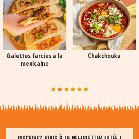
Galettes farcies à la
Chakchouka
mexicaine
1
2
3
4
5
6
Inscrivez vous à la newsletter futée !