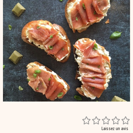





Laissez un avis