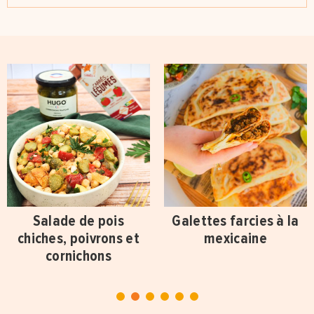
Salade de pois
Galettes farcies à la
chiches, poivrons et
mexicaine
cornichons
1
2
3
4
5
6