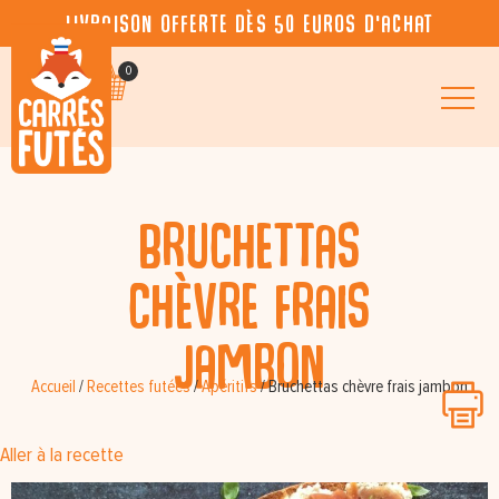
Livraison offerte dès 50 euros d’achat
0
Bruchettas
chèvre frais
jambon
Accueil
/
Recettes futées
/
Apéritifs
/
Bruchettas chèvre frais jambon
Aller à la recette