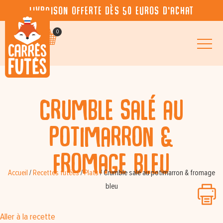
Livraison offerte dès 50 euros d’achat
0
Crumble salé au
potimarron &
fromage bleu
Accueil
/
Recettes futées
/
Plats
/
Crumble salé au potimarron & fromage
bleu
Aller à la recette