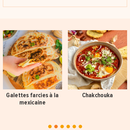
Galettes farcies à la
Chakchouka
mexicaine
1
2
3
4
5
6