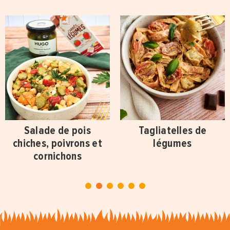
Salade de pois
Tagliatelles de
chiches, poivrons et
légumes
cornichons
1
2
3
4
5
6