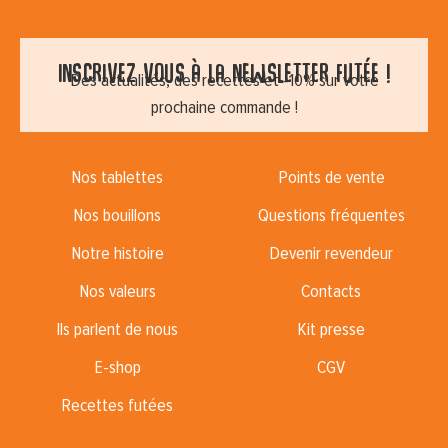
Inscrivez vous à la newsletter futée !
Des actualités, des recettes et -10% sur votre
prochaine commande !
Nos tablettes
Points de vente
Nos bouillons
Questions fréquentes
Notre histoire
Devenir revendeur
Nos valeurs
Contacts
Ils parlent de nous
Kit presse
E-shop
CGV
Recettes futées