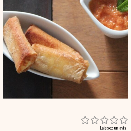





Laissez un avis