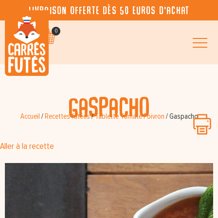
Livraison offerte dès 50 euros d’achat
0
Gaspacho
Accueil
/
Recettes futées
/
Tablette Tomate Poivron
/
Gaspacho
Aller à la recette