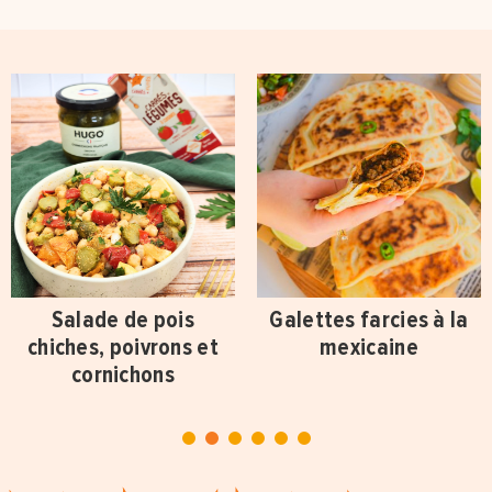
Salade de pois
Galettes farcies à la
chiches, poivrons et
mexicaine
cornichons
1
2
3
4
5
6