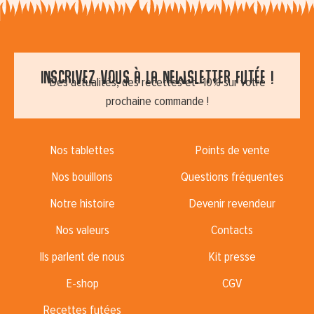
Inscrivez vous à la newsletter futée !
Des actualités, des recettes et -10% sur votre
prochaine commande !
Nos tablettes
Points de vente
Nos bouillons
Questions fréquentes
Notre histoire
Devenir revendeur
Nos valeurs
Contacts
Ils parlent de nous
Kit presse
E-shop
CGV
Recettes futées