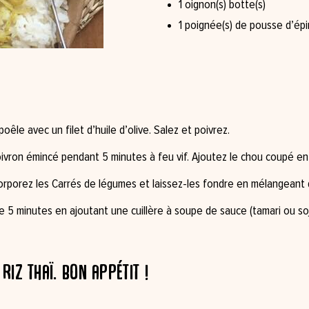
1 oignon(s) botte(s)
1 poignée(s) de pousse d’épi
oêle avec un filet d’huile d’olive. Salez et poivrez.
oivron émincé pendant 5 minutes à feu vif. Ajoutez le chou coupé en 
corporez les Carrés de légumes et laissez-les fondre en mélangeant
re 5 minutes en ajoutant une cuillère à soupe de sauce (tamari ou soj
iz thaï. Bon appétit !