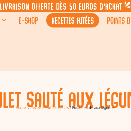
Livraison offerte dès 50 euros d’achat
E-shop
Recettes futées
Points d
let sauté aux lég
Accueil
/
Recettes futées
/
Plats
/
Poulet sauté aux légumes