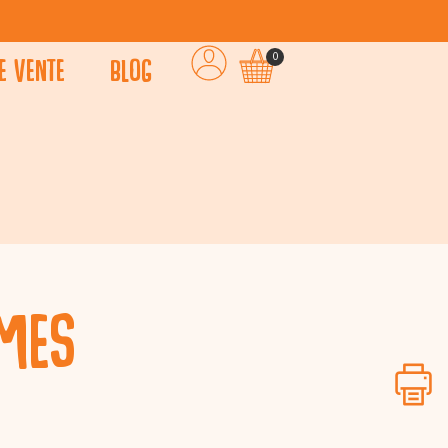
e vente
Blog
0
umes