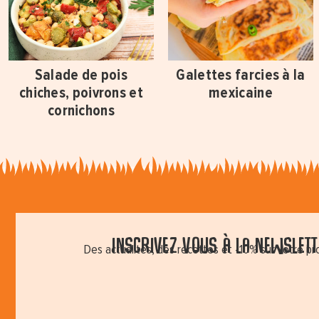
Salade de pois
Galettes farcies à la
chiches, poivrons et
mexicaine
cornichons
Inscrivez vous à la newslette
Des actualités, des recettes et -10% sur votre p