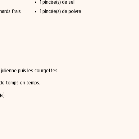
1 pincée(s) de sel
nards frais
1 pincée(s) de poivre
julienne puis les courgettes.
 de temps en temps.
a).