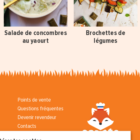
Salade de concombres
Brochettes de
au yaourt
légumes
Points de vente
Questions fréquentes
Devenir revendeur
Contacts
Kit presse