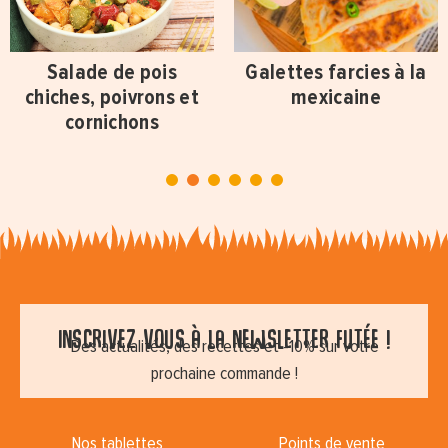
Salade de pois
Galettes farcies à la
chiches, poivrons et
mexicaine
cornichons
1
2
3
4
5
6
Inscrivez vous à la newsletter futée !
Des actualités, des recettes et -10% sur votre
prochaine commande !
Nos tablettes
Points de vente