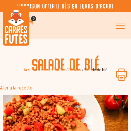
Livraison offerte dès 50 euros d’achat
0
Salade de blé
Accueil
/
Recettes futées
/
Entrées
/
Salade de blé
Aller à la recette