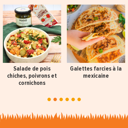
Salade de pois
Galettes farcies à la
chiches, poivrons et
mexicaine
cornichons
1
2
3
4
5
6