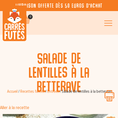
Livraison offerte dès 50 euros d’achat
0
Salade de
lentilles à la
betterave
Accueil
/
Recettes futées
/
Entrées
/
Salade de lentilles à la betterave
Aller à la recette