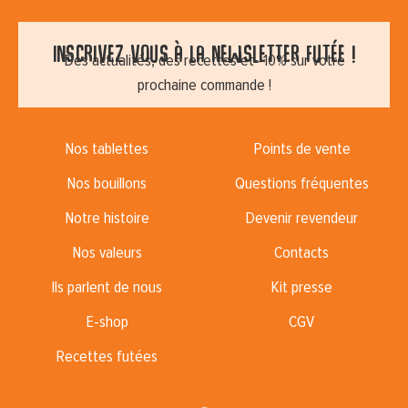
Inscrivez vous à la newsletter futée !
Des actualités, des recettes et -10% sur votre
prochaine commande !
Nos tablettes
Points de vente
Nos bouillons
Questions fréquentes
Notre histoire
Devenir revendeur
Nos valeurs
Contacts
Ils parlent de nous
Kit presse
E-shop
CGV
Recettes futées