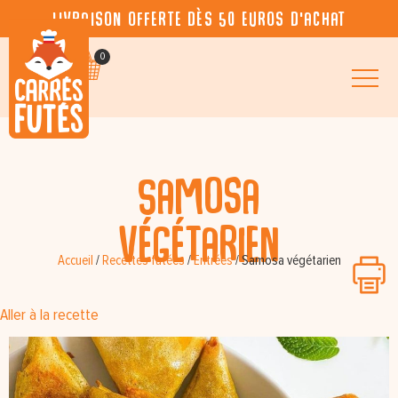
Livraison offerte dès 50 euros d’achat
0
Samosa
végétarien
Accueil
/
Recettes futées
/
Entrées
/
Samosa végétarien
Aller à la recette