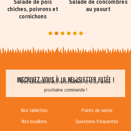
Salade de pois
Salade de concombres
chiches, poivrons et
au yaourt
cornichons
1
2
3
4
5
6
Inscrivez vous à la newsletter futée !
Des actualités, des recettes et -10% sur votre
prochaine commande !
Nos tablettes
Points de vente
Nos bouillons
Questions fréquentes