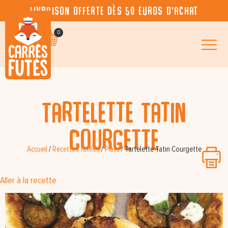
Livraison offerte dès 50 euros d’achat
0
Tartelette Tatin
Courgette
Accueil
/
Recettes futées
/
Plats
/
Tartelette Tatin Courgette
Aller à la recette