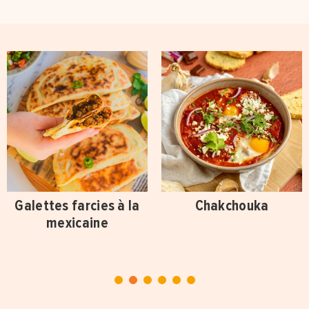
Galettes farcies à la
Chakchouka
mexicaine
1
2
3
4
5
6