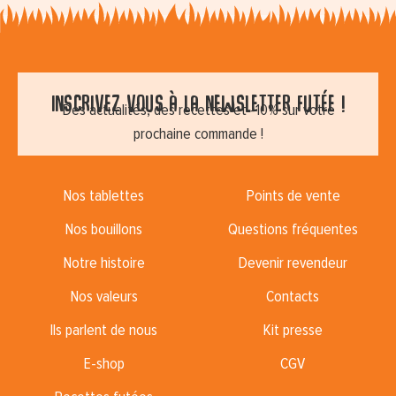
Inscrivez vous à la newsletter futée !
Des actualités, des recettes et -10% sur votre
prochaine commande !
Nos tablettes
Points de vente
Nos bouillons
Questions fréquentes
Notre histoire
Devenir revendeur
Nos valeurs
Contacts
Ils parlent de nous
Kit presse
E-shop
CGV