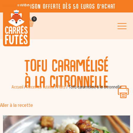
Livraison offerte dès 50 euros d’achat
0
Tofu caramélisé
à la citronnelle
Accueil
/
Recettes futées
/
Plats
/
Tofu caramélisé à la citronnelle
Aller à la recette