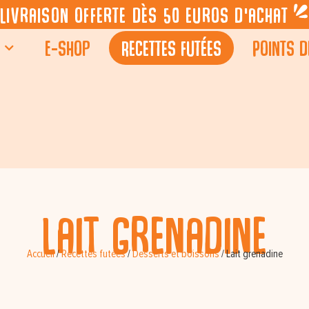
Livraison offerte dès 50 euros d’achat
E-shop
Recettes futées
Points d
Lait grenadine
Accueil
/
Recettes futées
/
Desserts et boissons
/
Lait grenadine