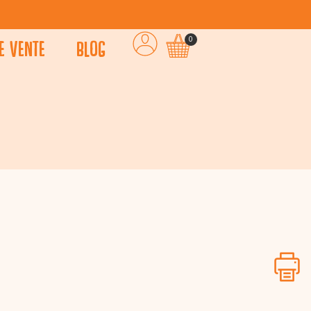
e vente
Blog
0