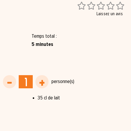





Laissez un avis
Temps total
5 minutes
35 cl de lait