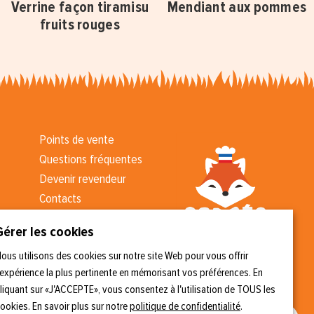
Verrine façon tiramisu
Mendiant aux pommes
fruits rouges
Points de vente
Questions fréquentes
Devenir revendeur
Contacts
Kit presse
Gérer les cookies
CGV
ous utilisons des cookies sur notre site Web pour vous offrir
'expérience la plus pertinente en mémorisant vos préférences. En
liquant sur «J'ACCEPTE», vous consentez à l'utilisation de TOUS les
ookies. En savoir plus sur notre
politique de confidentialité
.