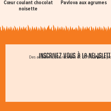
Cœur coulant chocolat
Pavlova aux agrumes
noisette
Inscrivez vous à la newslette
Des actualités, des recettes et -10% sur votre p