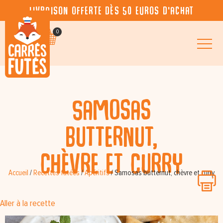
Livraison offerte dès 50 euros d’achat
0
Samosas
butternut,
chèvre et curry
Accueil
/
Recettes futées
/
Apéritifs
/
Samosas butternut, chèvre et curry
Aller à la recette