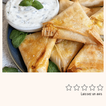





Laissez un avis