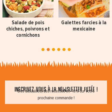
Salade de pois
Galettes farcies à la
chiches, poivrons et
mexicaine
cornichons
1
2
3
4
5
6
Inscrivez vous à la newsletter futée !
Des actualités, des recettes et -10% sur votre
prochaine commande !