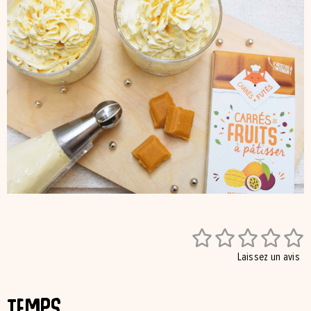





Laissez un avis
Temps