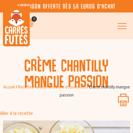
Livraison offerte dès 50 euros d’achat
0
Crème chantilly
mangue passion
Accueil
/
Recettes futées
/
Desserts et boissons
/
Crème chantilly mangue
passion
Aller à la recette