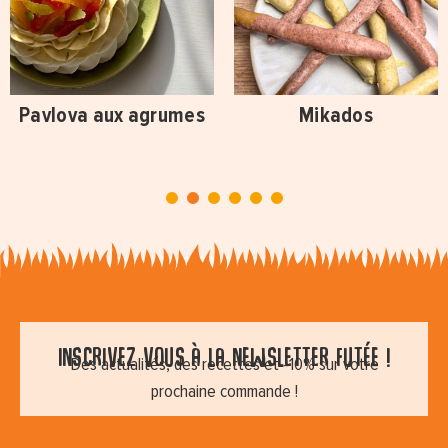
Pavlova aux agrumes
Mikados
1
2
3
4
5
6
Inscrivez vous à la newsletter futée !
Des actualités, des recettes et -10% sur votre
prochaine commande !