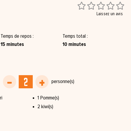





Laissez un avis
Temps de repos
Temps total
15 minutes
10 minutes
i⁠
1 Pomme(s)
2 kiwi(s)⁠