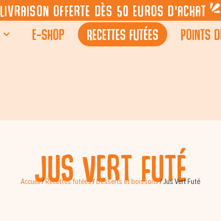
Livraison offerte dès 50 euros d’achat
E-shop
Recettes futées
Points d
Jus Vert Futé
Accueil
/
Recettes futées
/
Desserts et boissons
/
Jus Vert Futé