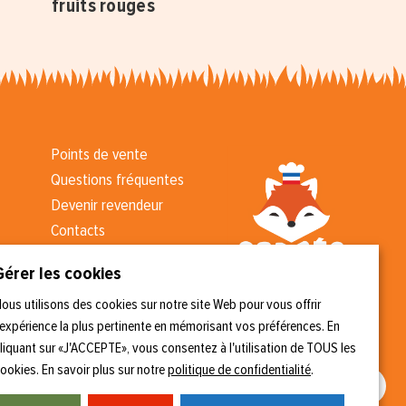
fruits rouges
Points de vente
Questions fréquentes
Devenir revendeur
Contacts
Kit presse
Gérer les cookies
CGV
ous utilisons des cookies sur notre site Web pour vous offrir
'expérience la plus pertinente en mémorisant vos préférences. En
liquant sur «J'ACCEPTE», vous consentez à l'utilisation de TOUS les
ookies. En savoir plus sur notre
politique de confidentialité
.
Nous suivre