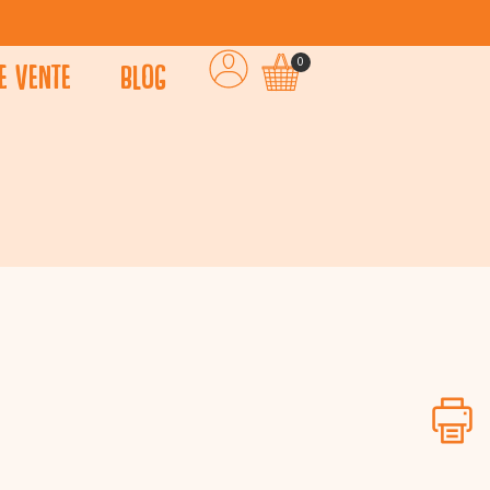
e vente
Blog
0