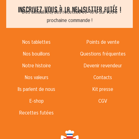
Inscrivez vous à la newsletter futée !
Des actualités, des recettes et -10% sur votre
prochaine commande !
Nos tablettes
Points de vente
Nos bouillons
Questions fréquentes
Notre histoire
Devenir revendeur
Nos valeurs
Contacts
Ils parlent de nous
Kit presse
E-shop
CGV
Recettes futées