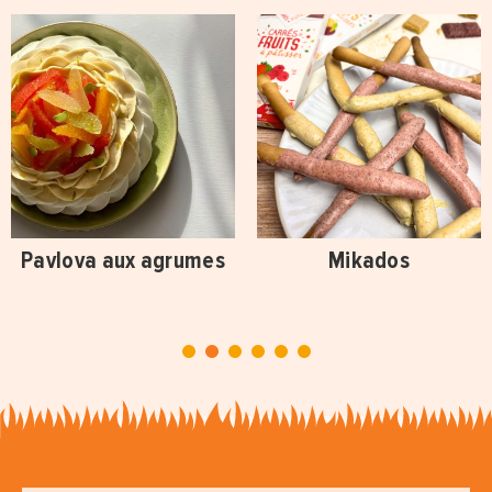
Pavlova aux agrumes
Mikados
1
2
3
4
5
6