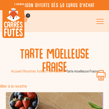
Livraison offerte dès 50 euros d’achat
0
Tarte moelleuse
Fraise
Accueil
/
Recettes futées
/
Non classé
/
Tarte moelleuse Fraise
Aller à la recette