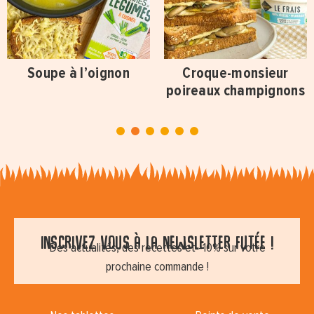
Soupe à l’oignon
Croque-monsieur
poireaux champignons
1
2
3
4
5
6
Inscrivez vous à la newsletter futée !
Des actualités, des recettes et -10% sur votre
prochaine commande !